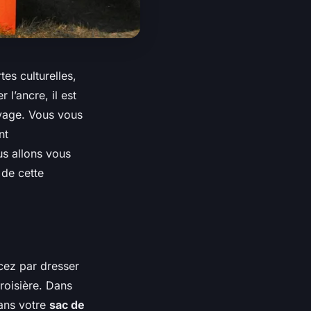
es culturelles,
l’ancre, il est
oyage. Vous vous
nt
us allons vous
 de cette
cez par dresser
roisière. Dans
dans votre
sac de