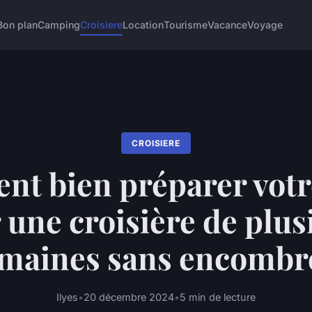
Bon plan
Camping
Croisiere
Location
Tourisme
Vacance
Voyage
CROISIERE
t bien préparer votre
 une croisière de plus
maines sans encombr
Ilyes
•
20 décembre 2024
•
5 min de lecture