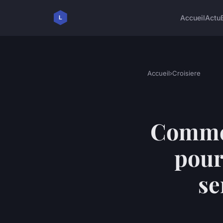
Accueil
Actu
Accueil
›
Croisiere
Commen
pour
se