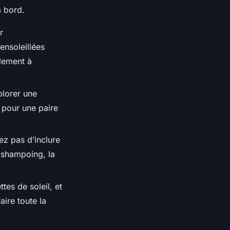
à bord.
r
ensoleillées
alement à
plorer une
 pour une paire
ez pas d’inclure
e shampoing, la
tes de soleil, et
aire toute la