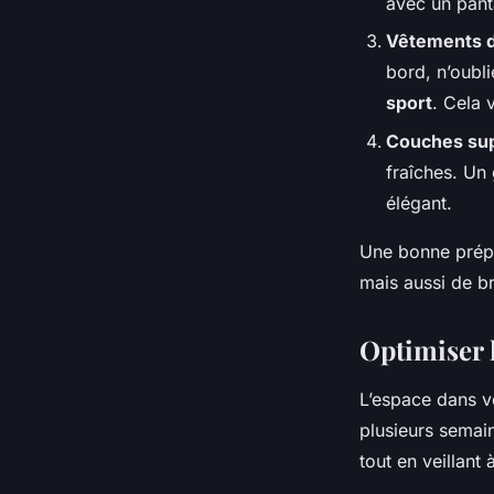
avec un pant
Vêtements d
bord, n’oubl
sport
. Cela 
Couches su
fraîches. Un
élégant.
Une bonne prépa
mais aussi de br
Optimiser l
L’espace dans vo
plusieurs semai
tout en veillant 