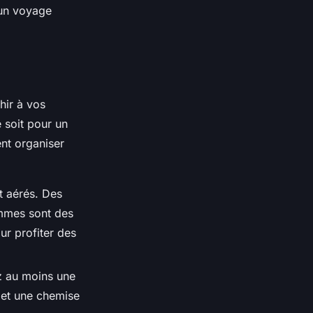
’un voyage
hir à vos
e soit pour un
ent organiser
t aérés. Des
ommes sont des
ur profiter des
z au moins une
 et une chemise