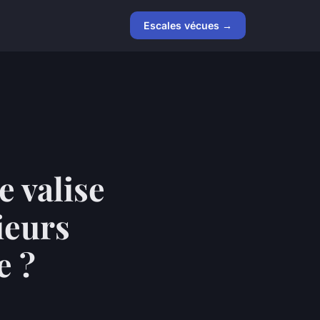
Escales vécues →
 valise
ieurs
e ?