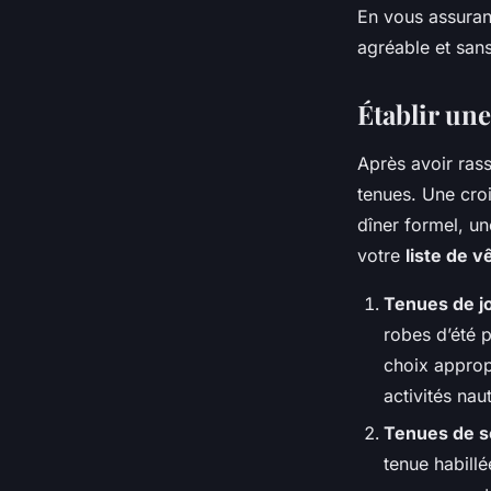
En vous assuran
agréable et sans
Établir un
Après avoir rass
tenues. Une croi
dîner formel, un
votre
liste de 
Tenues de j
robes d’été 
choix appropr
activités nau
Tenues de s
tenue habill